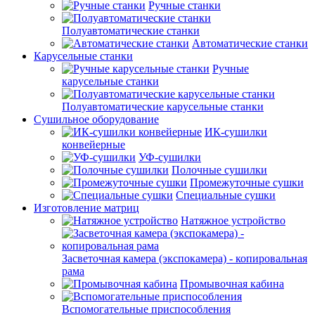
Ручные станки
Полуавтоматические станки
Автоматические станки
Карусельные станки
Ручные
карусельные станки
Полуавтоматические карусельные станки
Сушильное оборудование
ИК-сушилки
конвейерные
УФ-сушилки
Полочные сушилки
Промежуточные сушки
Специальные сушки
Изготовление матриц
Натяжное устройство
Засветочная камера (экспокамера) - копировальная
рама
Промывочная кабина
Вспомогательные приспособления