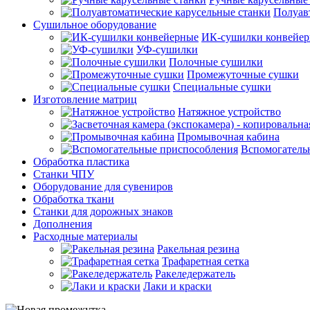
Полуав
Сушильное оборудование
ИК-сушилки конвейе
УФ-сушилки
Полочные сушилки
Промежуточные сушки
Специальные сушки
Изготовление матриц
Натяжное устройство
Промывочная кабина
Вспомогатель
Обработка пластика
Станки ЧПУ
Оборудование для сувениров
Обработка ткани
Станки для дорожных знаков
Дополнения
Расходные материалы
Ракельная резина
Трафаретная сетка
Ракеледержатель
Лаки и краски