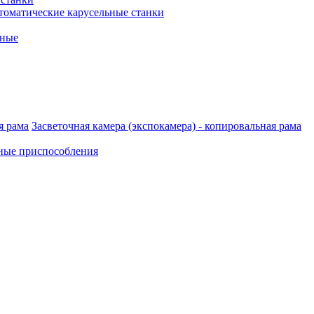
томатические карусельные станки
рные
Засветочная камера (экспокамера) - копировальная рама
ные приспособления