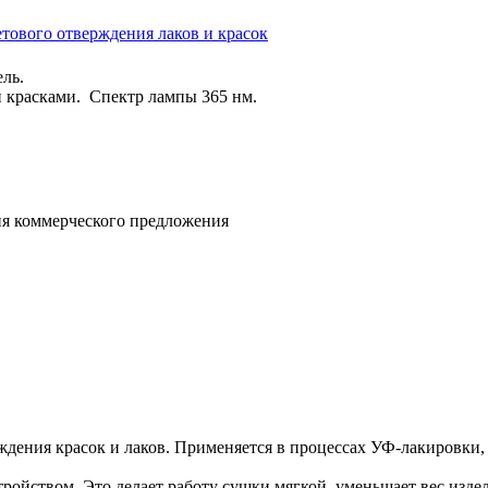
ль.
 красками. Спектр лампы 365 нм.
ния коммерческого предложения
ждения красок и лаков. Применяется в процессах УФ-лакировки,
йством. Это делает работу сушки мягкой, уменьшает вес издел