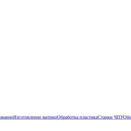
ование
Изготовление матриц
Обработка пластика
Станки ЧПУ
Обо