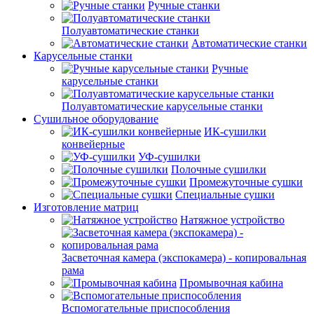
Ручные станки
Полуавтоматические станки
Автоматические станки
Карусельные станки
Ручные
карусельные станки
Полуавтоматические карусельные станки
Сушильное оборудование
ИК-сушилки
конвейерные
УФ-сушилки
Полочные сушилки
Промежуточные сушки
Специальные сушки
Изготовление матриц
Натяжное устройство
Засветочная камера (экспокамера) - копировальная
рама
Промывочная кабина
Вспомогательные приспособления