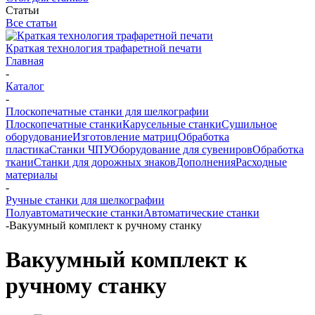
Статьи
Все статьи
Краткая технология трафаретной печати
Главная
-
Каталог
-
Плоскопечатные станки для шелкографии
Плоскопечатные станки
Карусельные станки
Сушильное
оборудование
Изготовление матриц
Обработка
пластика
Станки ЧПУ
Оборудование для сувениров
Обработка
ткани
Станки для дорожных знаков
Дополнения
Расходные
материалы
-
Ручные станки для шелкографии
Полуавтоматические станки
Автоматические станки
-
Вакуумный комплект к ручному станку
Вакуумный комплект к
ручному станку