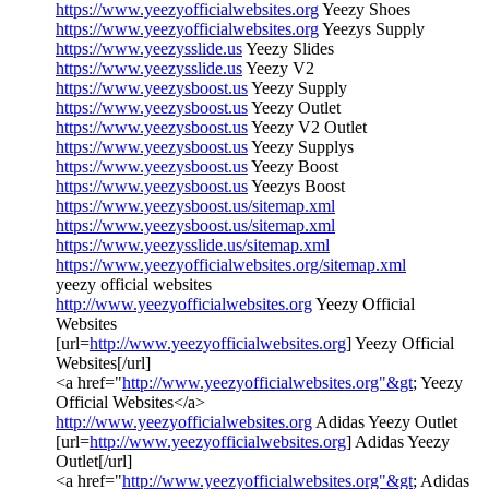
https://www.yeezyofficialwebsites.org
Yeezy Shoes
https://www.yeezyofficialwebsites.org
Yeezys Supply
https://www.yeezysslide.us
Yeezy Slides
https://www.yeezysslide.us
Yeezy V2
https://www.yeezysboost.us
Yeezy Supply
https://www.yeezysboost.us
Yeezy Outlet
https://www.yeezysboost.us
Yeezy V2 Outlet
https://www.yeezysboost.us
Yeezy Supplys
https://www.yeezysboost.us
Yeezy Boost
https://www.yeezysboost.us
Yeezys Boost
https://www.yeezysboost.us/sitemap.xml
https://www.yeezysboost.us/sitemap.xml
https://www.yeezysslide.us/sitemap.xml
https://www.yeezyofficialwebsites.org/sitemap.xml
yeezy official websites
http://www.yeezyofficialwebsites.org
Yeezy Official
Websites
[url=
http://www.yeezyofficialwebsites.org
] Yeezy Official
Websites[/url]
<a href="
http://www.yeezyofficialwebsites.org"&gt
; Yeezy
Official Websites</a>
http://www.yeezyofficialwebsites.org
Adidas Yeezy Outlet
[url=
http://www.yeezyofficialwebsites.org
] Adidas Yeezy
Outlet[/url]
<a href="
http://www.yeezyofficialwebsites.org"&gt
; Adidas