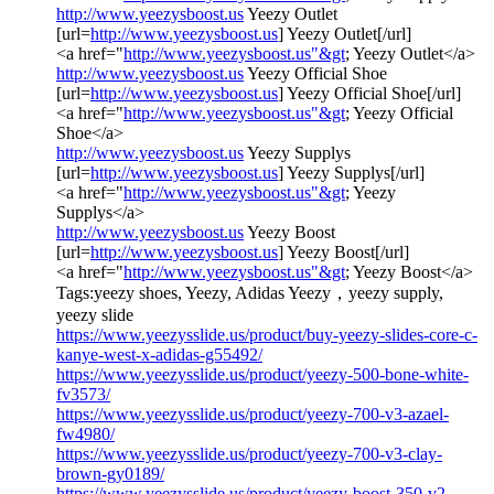
http://www.yeezysboost.us
Yeezy Outlet
[url=
http://www.yeezysboost.us
] Yeezy Outlet[/url]
<a href="
http://www.yeezysboost.us"&gt
; Yeezy Outlet</a>
http://www.yeezysboost.us
Yeezy Official Shoe
[url=
http://www.yeezysboost.us
] Yeezy Official Shoe[/url]
<a href="
http://www.yeezysboost.us"&gt
; Yeezy Official
Shoe</a>
http://www.yeezysboost.us
Yeezy Supplys
[url=
http://www.yeezysboost.us
] Yeezy Supplys[/url]
<a href="
http://www.yeezysboost.us"&gt
; Yeezy
Supplys</a>
http://www.yeezysboost.us
Yeezy Boost
[url=
http://www.yeezysboost.us
] Yeezy Boost[/url]
<a href="
http://www.yeezysboost.us"&gt
; Yeezy Boost</a>
Tags:yeezy shoes, Yeezy, Adidas Yeezy，yeezy supply,
yeezy slide
https://www.yeezysslide.us/product/buy-yeezy-slides-core-c-
kanye-west-x-adidas-g55492/
https://www.yeezysslide.us/product/yeezy-500-bone-white-
fv3573/
https://www.yeezysslide.us/product/yeezy-700-v3-azael-
fw4980/
https://www.yeezysslide.us/product/yeezy-700-v3-clay-
brown-gy0189/
https://www.yeezysslide.us/product/yeezy-boost-350-v2-