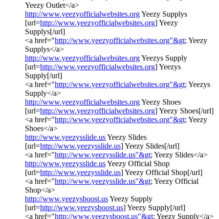
Yeezy Outlet</a>
http://www.yeezyofficialwebsites.org
Yeezy Supplys
[url=
http://www.yeezyofficialwebsites.org
] Yeezy
Supplys[/url]
<a href="
http://www.yeezyofficialwebsites.org"&gt
; Yeezy
Supplys</a>
http://www.yeezyofficialwebsites.org
Yeezys Supply
[url=
http://www.yeezyofficialwebsites.org
] Yeezys
Supply[/url]
<a href="
http://www.yeezyofficialwebsites.org"&gt
; Yeezys
Supply</a>
http://www.yeezyofficialwebsites.org
Yeezy Shoes
[url=
http://www.yeezyofficialwebsites.org
] Yeezy Shoes[/url]
<a href="
http://www.yeezyofficialwebsites.org"&gt
; Yeezy
Shoes</a>
http://www.yeezysslide.us
Yeezy Slides
[url=
http://www.yeezysslide.us
] Yeezy Slides[/url]
<a href="
http://www.yeezysslide.us"&gt
; Yeezy Slides</a>
http://www.yeezysslide.us
Yeezy Official Shop
[url=
http://www.yeezysslide.us
] Yeezy Official Shop[/url]
<a href="
http://www.yeezysslide.us"&gt
; Yeezy Official
Shop</a>
http://www.yeezysboost.us
Yeezy Supply
[url=
http://www.yeezysboost.us
] Yeezy Supply[/url]
<a href="
http://www.yeezysboost.us"&gt
; Yeezy Supply</a>