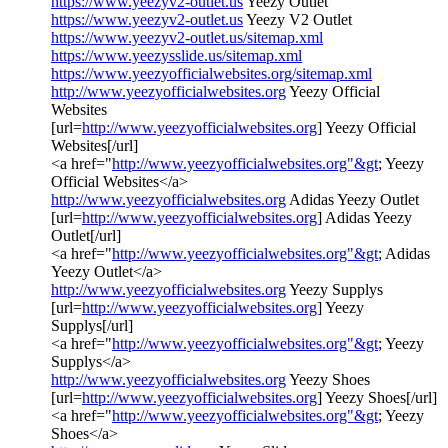
https://www.yeezyv2-outlet.us
Yeezy Outlet
https://www.yeezyv2-outlet.us
Yeezy V2 Outlet
https://www.yeezyv2-outlet.us/sitemap.xml
https://www.yeezysslide.us/sitemap.xml
https://www.yeezyofficialwebsites.org/sitemap.xml
http://www.yeezyofficialwebsites.org
Yeezy Official
Websites
[url=
http://www.yeezyofficialwebsites.org
] Yeezy Official
Websites[/url]
<a href="
http://www.yeezyofficialwebsites.org"&gt
; Yeezy
Official Websites</a>
http://www.yeezyofficialwebsites.org
Adidas Yeezy Outlet
[url=
http://www.yeezyofficialwebsites.org
] Adidas Yeezy
Outlet[/url]
<a href="
http://www.yeezyofficialwebsites.org"&gt
; Adidas
Yeezy Outlet</a>
http://www.yeezyofficialwebsites.org
Yeezy Supplys
[url=
http://www.yeezyofficialwebsites.org
] Yeezy
Supplys[/url]
<a href="
http://www.yeezyofficialwebsites.org"&gt
; Yeezy
Supplys</a>
http://www.yeezyofficialwebsites.org
Yeezy Shoes
[url=
http://www.yeezyofficialwebsites.org
] Yeezy Shoes[/url]
<a href="
http://www.yeezyofficialwebsites.org"&gt
; Yeezy
Shoes</a>