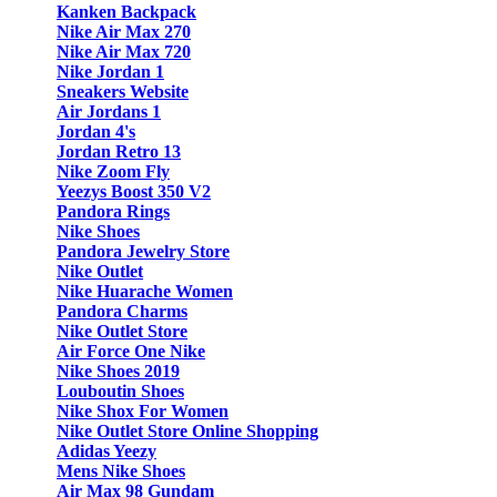
Kanken Backpack
Nike Air Max 270
Nike Air Max 720
Nike Jordan 1
Sneakers Website
Air Jordans 1
Jordan 4's
Jordan Retro 13
Nike Zoom Fly
Yeezys Boost 350 V2
Pandora Rings
Nike Shoes
Pandora Jewelry Store
Nike Outlet
Nike Huarache Women
Pandora Charms
Nike Outlet Store
Air Force One Nike
Nike Shoes 2019
Louboutin Shoes
Nike Shox For Women
Nike Outlet Store Online Shopping
Adidas Yeezy
Mens Nike Shoes
Air Max 98 Gundam