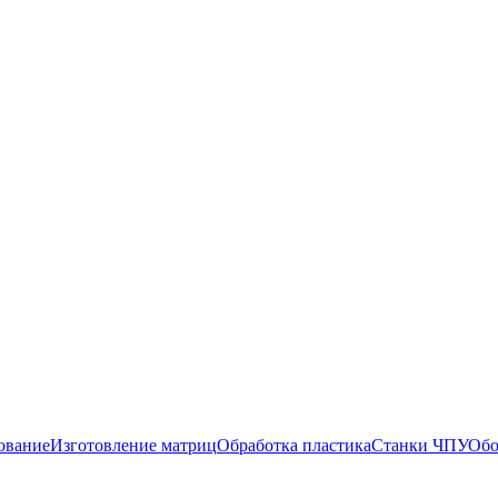
ование
Изготовление матриц
Обработка пластика
Станки ЧПУ
Обо