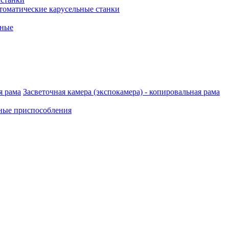
томатические карусельные станки
рные
Засветочная камера (экспокамера) - копировальная рама
ные приспособления