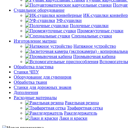
Полуав
Сушильное оборудование
ИК-сушилки конвейе
УФ-сушилки
Полочные сушилки
Промежуточные сушки
Специальные сушки
Изготовление матриц
Натяжное устройство
Промывочная кабина
Вспомогатель
Обработка пластика
Станки ЧПУ
Оборудование для сувениров
Обработка ткани
Станки для дорожных знаков
Дополнения
Расходные материалы
Ракельная резина
Трафаретная сетка
Ракеледержатель
Лаки и краски