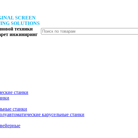
GINAL SCREEN
ING SOLUTIONS
новой техники
арет инжиниринг
еские станки
анки
льные станки
олуавтоматические карусельные станки
вейерные