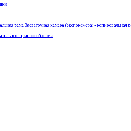
шки
Засветочная камера (экспокамера) - копировальная 
ательные приспособления