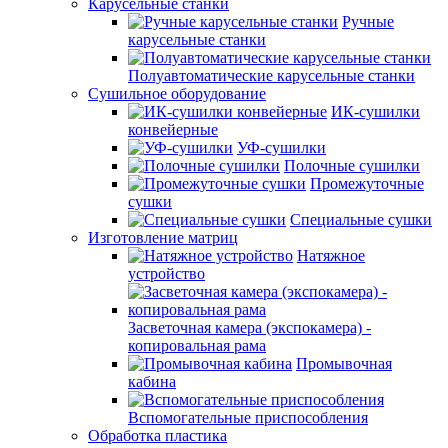
Карусельные станки
Ручные
карусельные станки
Полуавтоматические карусельные станки
Сушильное оборудование
ИК-сушилки
конвейерные
УФ-сушилки
Полочные сушилки
Промежуточные
сушки
Специальные сушки
Изготовление матриц
Натяжное
устройство
Засветочная камера (экспокамера) -
копировальная рама
Промывочная
кабина
Вспомогательные приспособления
Обработка пластика