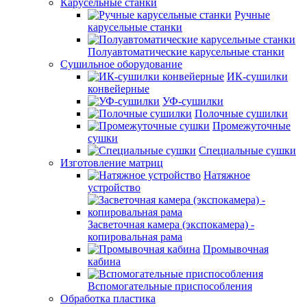
Карусельные станки
Ручные
карусельные станки
Полуавтоматические карусельные станки
Сушильное оборудование
ИК-сушилки
конвейерные
УФ-сушилки
Полочные сушилки
Промежуточные
сушки
Специальные сушки
Изготовление матриц
Натяжное
устройство
Засветочная камера (экспокамера) -
копировальная рама
Промывочная
кабина
Вспомогательные приспособления
Обработка пластика