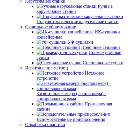
Карусельные станки
Ручные
карусельные станки
Полуавтоматические карусельные станки
Сушильное оборудование
ИК-сушилки
конвейерные
УФ-сушилки
Полочные сушилки
Промежуточные
сушки
Специальные сушки
Изготовление матриц
Натяжное
устройство
Засветочная камера (экспокамера) -
копировальная рама
Промывочная
кабина
Вспомогательные приспособления
Обработка пластика