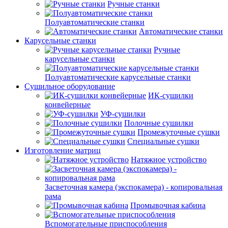
Ручные станки
Полуавтоматические станки
Автоматические станки
Карусельные станки
Ручные
карусельные станки
Полуавтоматические карусельные станки
Сушильное оборудование
ИК-сушилки
конвейерные
УФ-сушилки
Полочные сушилки
Промежуточные сушки
Специальные сушки
Изготовление матриц
Натяжное устройство
Засветочная камера (экспокамера) - копировальная
рама
Промывочная кабина
Вспомогательные приспособления