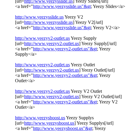
[url=
http://www.yeezysslide.us
] Yeezy Slides[/url]
<a href="
http://www.yeezysslide.us"&gt
; Yeezy Slides</a>
http://www.yeezysslide.us
Yeezy V2
[url=
http://www.yeezysslide.us
] Yeezy V2[/url]
<a href="
http://www.yeezysslide.us"&gt
; Yeezy V2</a>
http://www.yeezyv2-outlet.us
Yeezy Supply
[url=
http://www.yeezyv2-outlet.us
] Yeezy Supply[/url]
<a href="
http://www.yeezyv2-outlet.us"&gt
; Yeezy
Supply</a>
http://www.yeezyv2-outlet.us
Yeezy Outlet
[url=
http://www.yeezyv2-outlet.us
] Yeezy Outlet[/url]
<a href="
http://www.yeezyv2-outlet.us"&gt
; Yeezy
Outlet</a>
http://www.yeezyv2-outlet.us
Yeezy V2 Outlet
[url=
http://www.yeezyv2-outlet.us
] Yeezy V2 Outlet[/url]
<a href="
http://www.yeezyv2-outlet.us"&gt
; Yeezy V2
Outlet</a>
http://www.yeezysboost.us
Yeezy Supplys
[url=
http://www.yeezysboost.us
] Yeezy Supplys[/url]
<a href="
http://www.yeezysboost.us"&gt
; Yeezy