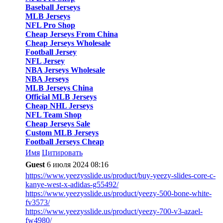
Baseball Jerseys
MLB Jerseys
NFL Pro Shop
Cheap Jerseys From China
Cheap Jerseys Wholesale
Football Jersey
NFL Jersey
NBA Jerseys Wholesale
NBA Jerseys
MLB Jerseys China
Official MLB Jerseys
Cheap NHL Jerseys
NFL Team Shop
Cheap Jerseys Sale
Custom MLB Jerseys
Football Jerseys Cheap
Имя
Цитировать
Guest
6 июля 2024 08:16
https://www.yeezysslide.us/product/buy-yeezy-slides-core-c-
kanye-west-x-adidas-g55492/
https://www.yeezysslide.us/product/yeezy-500-bone-white-
fv3573/
https://www.yeezysslide.us/product/yeezy-700-v3-azael-
fw4980/