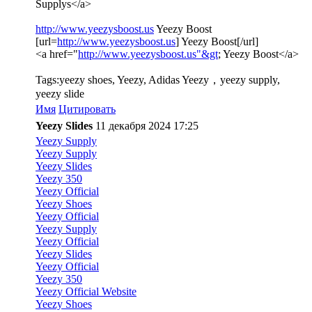
Supplys</a>
http://www.yeezysboost.us
Yeezy Boost
[url=
http://www.yeezysboost.us
] Yeezy Boost[/url]
<a href="
http://www.yeezysboost.us"&gt
; Yeezy Boost</a>
Tags:yeezy shoes, Yeezy, Adidas Yeezy，yeezy supply,
yeezy slide
Имя
Цитировать
Yeezy Slides
11 декабря 2024 17:25
Yeezy Supply
Yeezy Supply
Yeezy Slides
Yeezy 350
Yeezy Official
Yeezy Shoes
Yeezy Official
Yeezy Supply
Yeezy Official
Yeezy Slides
Yeezy Official
Yeezy 350
Yeezy Official Website
Yeezy Shoes