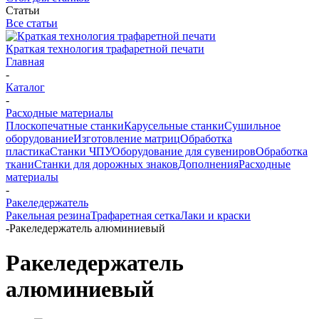
Статьи
Все статьи
Краткая технология трафаретной печати
Главная
-
Каталог
-
Расходные материалы
Плоскопечатные станки
Карусельные станки
Сушильное
оборудование
Изготовление матриц
Обработка
пластика
Станки ЧПУ
Оборудование для сувениров
Обработка
ткани
Станки для дорожных знаков
Дополнения
Расходные
материалы
-
Ракеледержатель
Ракельная резина
Трафаретная сетка
Лаки и краски
-
Ракеледержатель алюминиевый
Ракеледержатель
алюминиевый