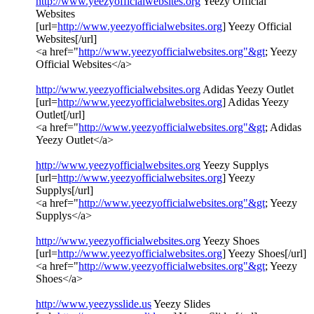
http://www.yeezyofficialwebsites.org
Yeezy Official
Websites
[url=
http://www.yeezyofficialwebsites.org
] Yeezy Official
Websites[/url]
<a href="
http://www.yeezyofficialwebsites.org"&gt
; Yeezy
Official Websites</a>
http://www.yeezyofficialwebsites.org
Adidas Yeezy Outlet
[url=
http://www.yeezyofficialwebsites.org
] Adidas Yeezy
Outlet[/url]
<a href="
http://www.yeezyofficialwebsites.org"&gt
; Adidas
Yeezy Outlet</a>
http://www.yeezyofficialwebsites.org
Yeezy Supplys
[url=
http://www.yeezyofficialwebsites.org
] Yeezy
Supplys[/url]
<a href="
http://www.yeezyofficialwebsites.org"&gt
; Yeezy
Supplys</a>
http://www.yeezyofficialwebsites.org
Yeezy Shoes
[url=
http://www.yeezyofficialwebsites.org
] Yeezy Shoes[/url]
<a href="
http://www.yeezyofficialwebsites.org"&gt
; Yeezy
Shoes</a>
http://www.yeezysslide.us
Yeezy Slides