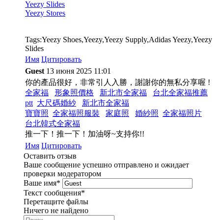
Yeezy Slides
Yeezy Stores
Tags:Yeezy Shoes,Yeezy,Yeezy Supply,Adidas Yeezy,Yeezy
Slides
Имя
Цитировать
Guest
13 июня 2025 11:01
你的產品很好，非常引人入勝，謝謝你的無私分享喔 !
全家福
形象照價格
新北市全家福
台北全家福推薦
ptt
大尺碼婚紗
新北市全家福
寶寶照
全家福照服裝
家庭照
婚紗照
全家福照片
台北韓式全家福
推一下！推一下！加油呀~支持你!!
Имя
Цитировать
Оставить отзыв
Ваше сообщение успешно отправлено и ожидает
проверки модератором
Ваше имя
*
Текст сообщения
*
Перетащите файлы
Ничего не найдено