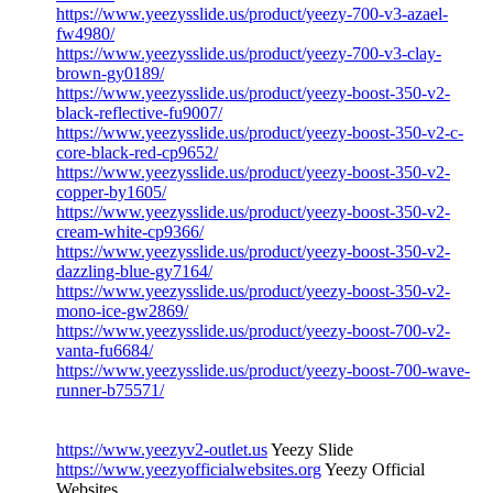
https://www.yeezysslide.us/product/yeezy-700-v3-azael-
fw4980/
https://www.yeezysslide.us/product/yeezy-700-v3-clay-
brown-gy0189/
https://www.yeezysslide.us/product/yeezy-boost-350-v2-
black-reflective-fu9007/
https://www.yeezysslide.us/product/yeezy-boost-350-v2-c-
core-black-red-cp9652/
https://www.yeezysslide.us/product/yeezy-boost-350-v2-
copper-by1605/
https://www.yeezysslide.us/product/yeezy-boost-350-v2-
cream-white-cp9366/
https://www.yeezysslide.us/product/yeezy-boost-350-v2-
dazzling-blue-gy7164/
https://www.yeezysslide.us/product/yeezy-boost-350-v2-
mono-ice-gw2869/
https://www.yeezysslide.us/product/yeezy-boost-700-v2-
vanta-fu6684/
https://www.yeezysslide.us/product/yeezy-boost-700-wave-
runner-b75571/
https://www.yeezyv2-outlet.us
Yeezy Slide
https://www.yeezyofficialwebsites.org
Yeezy Official
Websites