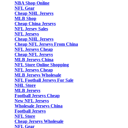
NBA Shop Online
NFL Gear
Cheap NHL Jerseys
MLB Shop
Cheap China Jerseys
NFL Jersey Sales
NFL Jerseys
Cheap NHL Jerseys
Cheap NFL Jerseys From China
NFL Jerseys Cheap
Cheap NFL Jerseys
MLB Jerseys China
NFL Store Online Shopping
NFL Jerseys Cheap
MLB Jerseys Wholesale
NFL Football Jerseys For Sale
NHL Store
MLB Jerseys
Football Jerseys Cheap
New NFL Jerseys
Wholesale Jerseys China
Football Jerseys
NFL Store
Cheap Jerseys Wholesale
NFL Gear