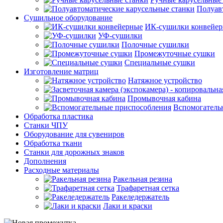
Полуав
Сушильное оборудование
ИК-сушилки конвейе
УФ-сушилки
Полочные сушилки
Промежуточные сушки
Специальные сушки
Изготовление матриц
Натяжное устройство
Промывочная кабина
Вспомогатель
Обработка пластика
Станки ЧПУ
Оборудование для сувениров
Обработка ткани
Станки для дорожных знаков
Дополнения
Расходные материалы
Ракельная резина
Трафаретная сетка
Ракеледержатель
Лаки и краски