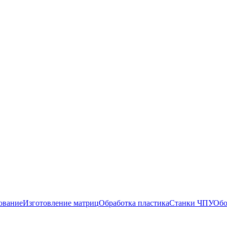
ование
Изготовление матриц
Обработка пластика
Станки ЧПУ
Обо