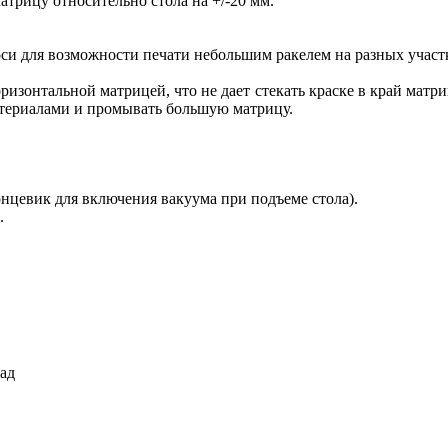
трицу относительно стола на +/-20 мм.
оси для возможности печати небольшим ракелем на разных участ
изонтальной матрицей, что не дает стекать краске в край матр
атериалами и промывать большую матрицу.
онцевик для включения вакуума при подъеме стола).
.
зад