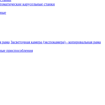
томатические карусельные станки
рные
Засветочная камера (экспокамера) - копировальная рама
ные приспособления