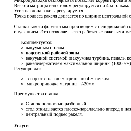
Микроприводка безлюфтовая позволяет корректировать ма
Высота матрицы над столом регулируется по 4-м точкам.
Угол наклона ракеля регулируется.
Точка подвеса ракеля двигается по ширине центральной 
Станки такого формата мы производим с неподвижной гор
опусканием. Это позволяет легко работать с тяжелыми м
Комплектуется:
вакуумным столом
подсветкой рабочей зоны
вакуумной системой (вакуумная турбина, педаль, к
ракеледержателем максимальной ширины (1000 мм)
Регулировки:
зазор от стола до матрицы по 4-м точкам
микроприводка матрицы +/-20мм
Преимущества станка
Станок полностью разборный
стол откидывается плоско-параллельно вперед и на
центральный подвес ракеля.
Услуги