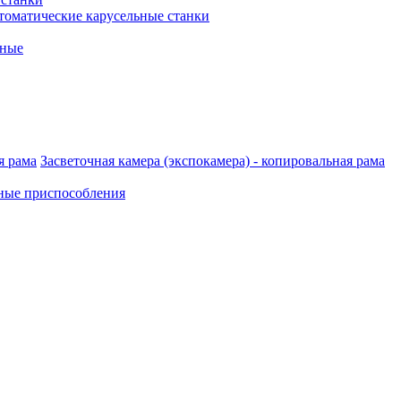
томатические карусельные станки
рные
Засветочная камера (экспокамера) - копировальная рама
ные приспособления