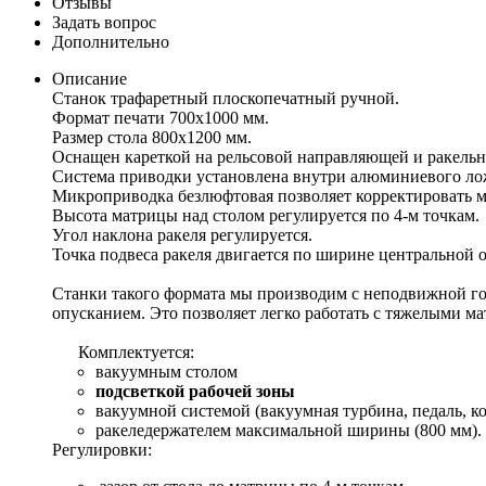
Отзывы
Задать вопрос
Дополнительно
Описание
Станок трафаретный плоскопечатный ручной.
Формат печати 700х1000 мм.
Размер стола 800х1200 мм.
Оснащен кареткой на рельсовой направляющей и ракельн
Система приводки установлена внутри алюминиевого ло
Микроприводка безлюфтовая позволяет корректировать ма
Высота матрицы над столом регулируется по 4-м точкам.
Угол наклона ракеля регулируется.
Точка подвеса ракеля двигается по ширине центральной 
Станки такого формата мы производим с неподвижной гор
опусканием. Это позволяет легко работать с тяжелыми м
Комплектуется:
вакуумным столом
подсветкой рабочей зоны
вакуумной системой (вакуумная турбина, педаль, к
ракеледержателем максимальной ширины (800 мм).
Регулировки: