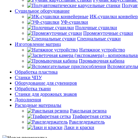
Полуав
Сушильное оборудование
ИК-сушилки конвейе
УФ-сушилки
Полочные сушилки
Промежуточные сушки
Специальные сушки
Изготовление матриц
Натяжное устройство
Промывочная кабина
Вспомогатель
Обработка пластика
Станки ЧПУ
Оборудование для сувениров
Обработка ткани
Станки для дорожных знаков
Дополнения
Расходные материалы
Ракельная резина
Трафаретная сетка
Ракеледержатель
Лаки и краски