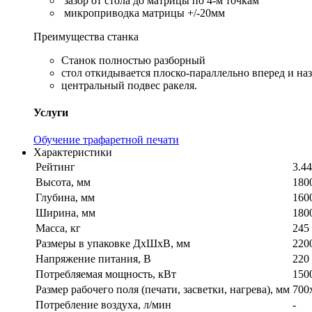
зазор от стола до матрицы по 4-м точкам
микроприводка матрицы +/-20мм
Преимущества станка
Станок полностью разборный
стол откидывается плоско-параллельно вперед и на
центральный подвес ракеля.
Услуги
Обучение трафаретной печати
Характеристики
Рейтинг
3.44
Высота, мм
180
Глубина, мм
160
Ширина, мм
180
Масса, кг
245
Размеры в упаковке ДхШхВ, мм
220
Напряжение питания, В
220
Потребляемая мощность, кВт
150
Размер рабочего поля (печати, засветки, нагрева), мм
700
Потребление воздуха, л/мин
-