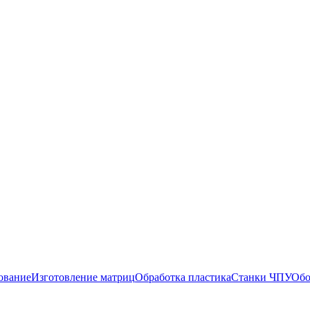
ование
Изготовление матриц
Обработка пластика
Станки ЧПУ
Обо