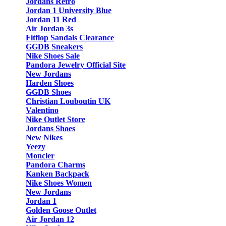
Jordans Retro
Jordan 1 University Blue
Jordan 11 Red
Air Jordan 3s
Fitflop Sandals Clearance
GGDB Sneakers
Nike Shoes Sale
Pandora Jewelry Official Site
New Jordans
Harden Shoes
GGDB Shoes
Christian Louboutin UK
Valentino
Nike Outlet Store
Jordans Shoes
New Nikes
Yeezy
Moncler
Pandora Charms
Kanken Backpack
Nike Shoes Women
New Jordans
Jordan 1
Golden Goose Outlet
Air Jordan 12