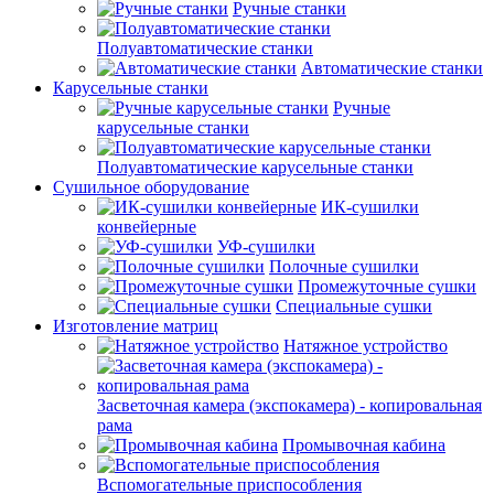
Ручные станки
Полуавтоматические станки
Автоматические станки
Карусельные станки
Ручные
карусельные станки
Полуавтоматические карусельные станки
Сушильное оборудование
ИК-сушилки
конвейерные
УФ-сушилки
Полочные сушилки
Промежуточные сушки
Специальные сушки
Изготовление матриц
Натяжное устройство
Засветочная камера (экспокамера) - копировальная
рама
Промывочная кабина
Вспомогательные приспособления