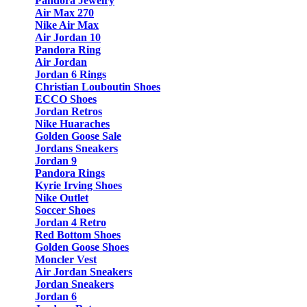
Pandora Jewelry
Air Max 270
Nike Air Max
Air Jordan 10
Pandora Ring
Air Jordan
Jordan 6 Rings
Christian Louboutin Shoes
ECCO Shoes
Jordan Retros
Nike Huaraches
Golden Goose Sale
Jordans Sneakers
Jordan 9
Pandora Rings
Kyrie Irving Shoes
Nike Outlet
Soccer Shoes
Jordan 4 Retro
Red Bottom Shoes
Golden Goose Shoes
Moncler Vest
Air Jordan Sneakers
Jordan Sneakers
Jordan 6