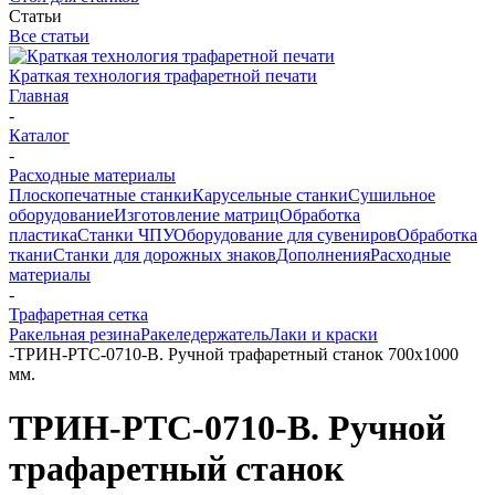
Статьи
Все статьи
Краткая технология трафаретной печати
Главная
-
Каталог
-
Расходные материалы
Плоскопечатные станки
Карусельные станки
Сушильное
оборудование
Изготовление матриц
Обработка
пластика
Станки ЧПУ
Оборудование для сувениров
Обработка
ткани
Станки для дорожных знаков
Дополнения
Расходные
материалы
-
Трафаретная сетка
Ракельная резина
Ракеледержатель
Лаки и краски
-
ТРИН-РTC-0710-В. Ручной трафаретный станок 700х1000
мм.
ТРИН-РTC-0710-В. Ручной
трафаретный станок